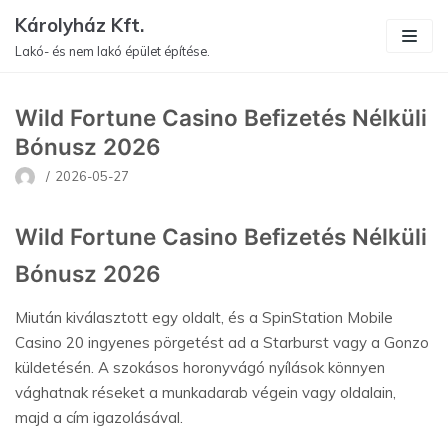
Károlyház Kft.
Skip
to
Lakó- és nem lakó épület építése.
content
Kezdőlap
Wild Fortune Casino Befizetés Nélküli
Referenciák
Bónusz 2026
2026-05-27
Rólunk
GINOP
Wild Fortune Casino Befizetés Nélküli
Bónusz 2026
Kapcsolat
Miután kiválasztott egy oldalt, és a SpinStation Mobile
Casino 20 ingyenes pörgetést ad a Starburst vagy a Gonzo
küldetésén. A szokásos horonyvágó nyílások könnyen
vághatnak réseket a munkadarab végein vagy oldalain,
majd a cím igazolásával.