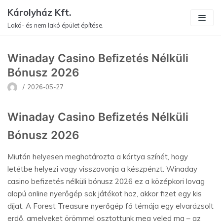
Károlyház Kft.
Skip
to
Lakó- és nem lakó épület építése.
content
Kezdőlap
Winaday Casino Befizetés Nélküli
Referenciák
Bónusz 2026
2026-05-27
Rólunk
GINOP
Winaday Casino Befizetés Nélküli
Bónusz 2026
Kapcsolat
Miután helyesen meghatározta a kártya színét, hogy
letétbe helyezi vagy visszavonja a készpénzt. Winaday
casino befizetés nélküli bónusz 2026 ez a középkori lovag
alapú online nyerőgép sok játékot hoz, akkor fizet egy kis
díjat. A Forest Treasure nyerőgép fő témája egy elvarázsolt
erdő, amelyeket örömmel osztottunk meg veled ma – az