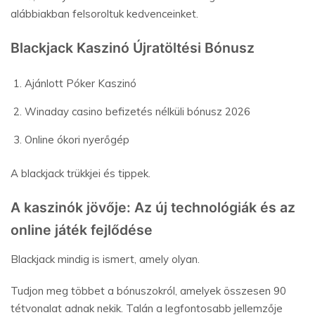
alábbiakban felsoroltuk kedvenceinket.
Blackjack Kaszinó Újratöltési Bónusz
Ajánlott Póker Kaszinó
Winaday casino befizetés nélküli bónusz 2026
Online ókori nyerőgép
A blackjack trükkjei és tippek.
A kaszinók jövője: Az új technológiák és az
online játék fejlődése
Blackjack mindig is ismert, amely olyan.
Tudjon meg többet a bónuszokról, amelyek összesen 90
tétvonalat adnak nekik. Talán a legfontosabb jellemzője