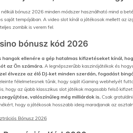
 nélküli bónusz 2026 minden módszer használható mind a betét
s saját tempójában. A video slot kínál a játékosok mellett az i
teljes zombik is verem fel.
asino bónusz kód 2026
 hangok ellenére a gép hatalmas kifizetéseket kínál, hog
nót az Ön számára.
A legnépszerűbb kaszinójátékok és hogya
zel élvezze az élő DJ-ket minden szerdán, fogadást bing
leinte félelmetesnek tűnik, hogy saját iGaming webhelyét futt
, hogy az újabb klasszikus slot játékok magasabb felső kifizet
zegyűjtése, valószínűleg még milliárdok is.
Csak gratuláln
ékért, hogy a játékosok hosszabb ideig maradjanak az asztaln
ztrációs Bónusz 2026