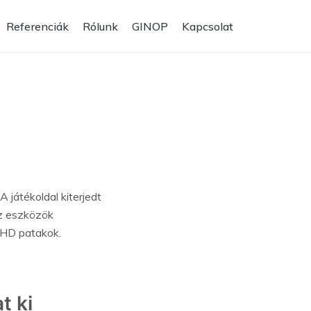
Referenciák
Rólunk
GINOP
Kapcsolat
 játékoldal kiterjedt
az eszközök
 HD patakok.
t ki